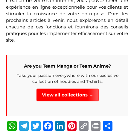
création de votre site internet, vous pouvez créer une
expérience en ligne exceptionnelle pour vos clients et
stimuler la croissance de votre entreprise. Dans les
prochains articles à venir, nous explorerons en détail
chacune de ces fonctions et fournirons des conseils
pratiques pour les implémenter efficacement sur votre
site.
Are you Team Manga or Team Anime?
Take your passion everywhere with our exclusive
collection of hoodies and T-shirts.
View all collections →
W
T
T
F
Li
Pi
C
P
P