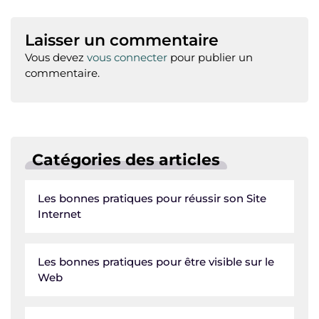
h
el
w
a
n
n
o
ri
ar
at
e
it
c
k
te
p
n
ta
Laisser un commentaire
s
g
te
e
e
re
y
t
g
Vous devez
vous connecter
pour publier un
A
ra
r
b
dI
st
Li
er
commentaire.
p
m
o
n
n
p
o
k
k
Catégories des articles
Les bonnes pratiques pour réussir son Site
Internet
Les bonnes pratiques pour être visible sur le
Web