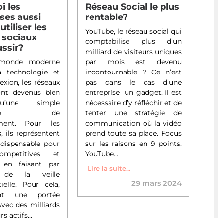
i les
Réseau Social le plus
ses aussi
rentable?
utiliser les
YouTube, le réseau social qui
 sociaux
comptabilise plus d’un
ussir?
milliard de visiteurs uniques
 monde moderne
par mois est devenu
a technologie et
incontournable ? Ce n’est
nexion, les réseaux
pas dans le cas d’une
ont devenus bien
entreprise un gadget. Il est
u’une simple
nécessaire d’y réfléchir et de
eforme de
tenter une stratégie de
ement. Pour les
communication où la vidéo
s, ils représentent
prend toute sa place. Focus
ndispensable pour
sur les raisons en 9 points.
ompétitives et
YouTube...
 en faisant par
Lire la suite...
 de la veille
29 mars 2024
ielle. Pour cela,
ent une portée
Avec des milliards
rs actifs...