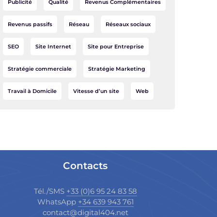
Publicité
Qualité
Revenus Complémentaires
Revenus passifs
Réseau
Réseaux sociaux
SEO
Site Internet
Site pour Entreprise
Stratégie commerciale
Stratégie Marketing
Travail à Domicile
Vitesse d’un site
Web
Contacts
Tél./SMS
+33 (0)6 95 24 83 58
WhatsApp
+34 639 943 761
contact@digital404.net