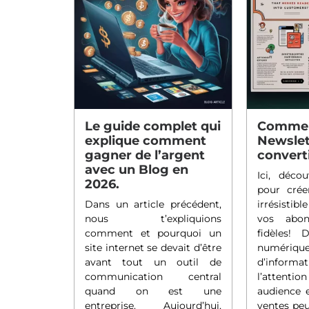
Le guide complet qui
Commen
explique comment
Newslet
gagner de l’argent
convert
avec un Blog en
Ici, déco
2026.
pour crée
Dans un article précédent,
irrésistib
nous t’expliquions
vos abon
comment et pourquoi un
fidèles!
site internet se devait d’être
numéri
avant tout un outil de
d’informa
communication central
l’atten
quand on est une
audience e
entreprise. Aujourd’hui,
ventes peu