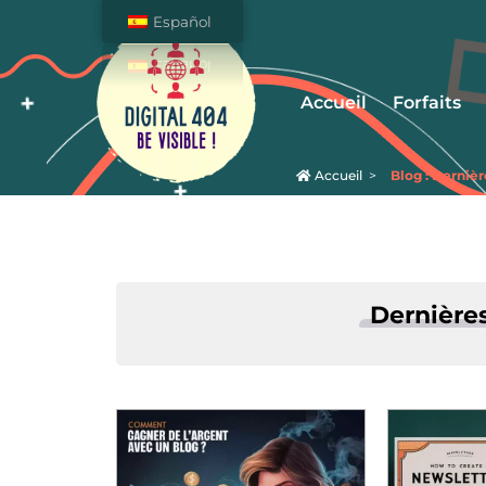
Español
Accueil
Forfaits
Accueil
>
Blog : Dernièr
Soyez Visible sur
Internet !
Dernière