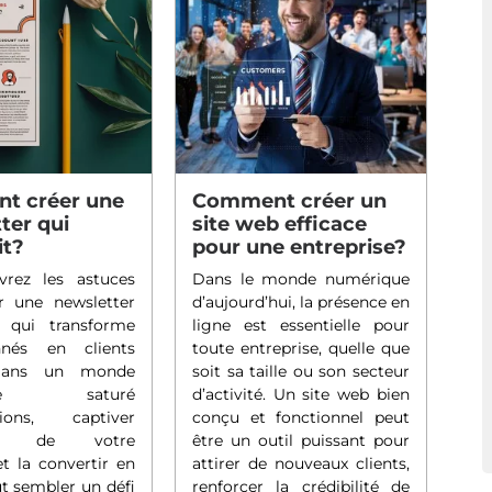
t créer une
Comment créer un
ter qui
site web efficace
it?
pour une entreprise?
uvrez les astuces
Dans le monde numérique
r une newsletter
d’aujourd’hui, la présence en
le qui transforme
ligne est essentielle pour
nés en clients
toute entreprise, quelle que
 Dans un monde
soit sa taille ou son secteur
que saturé
d’activité. Un site web bien
tions, captiver
conçu et fonctionnel peut
tion de votre
être un outil puissant pour
t la convertir en
attirer de nouveaux clients,
t sembler un défi
renforcer la crédibilité de