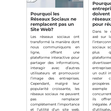
Pourquo
entrepri
Pourquoi les
doivent 
Réseaux Sociaux ne
réseaux
remplacent pas un
pour ré
Site Web?
Dans le
Les réseaux sociaux ont
axé sur l
transformé la manière dont
l’intercon
nous communiquons en
sociaux s
ligne, offrant une
plus q
plateforme interactive pour
plat
partager des informations,
divertiss
interagir avec d’autres
entreprise
utilisateurs et promouvoir
un outil i
l’image des entreprises.
rester c
Cependant, malgré leur
prospères
popularité croissante, les
exemple
réseaux sociaux ne peuvent
concurrent
pas remplacer
ils offr
complètement l’importance
inégalée. 
et l’utilité d’un site web.
d’utilisateu