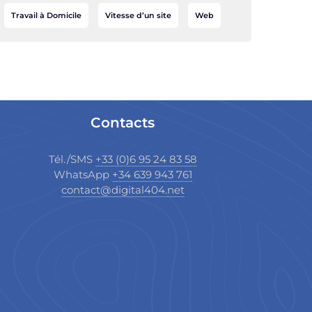
Travail à Domicile
Vitesse d’un site
Web
Contacts
Tél./SMS
+33 (0)6 95 24 83 58
WhatsApp
+34 639 943 761
contact@digital404.net