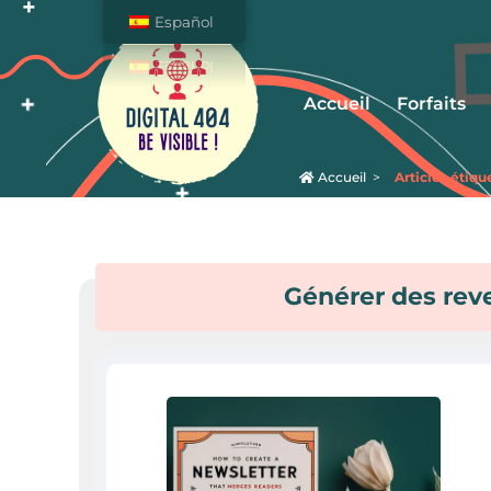
Español
Accueil
Forfaits
Accueil
>
Articles étiqu
Soyez Visible sur
Internet !
Générer des rev