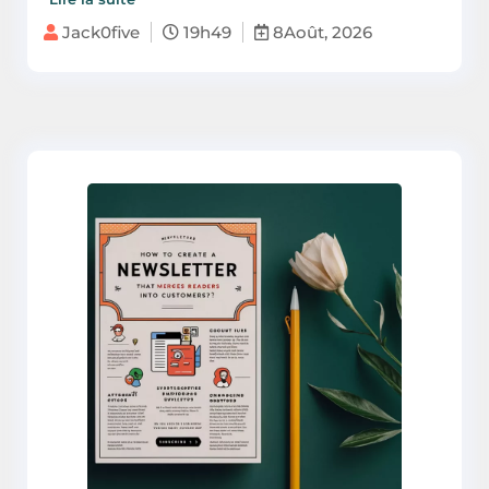
Jack0five
19h49
8Août, 2026