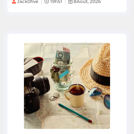
Jack0five
19h51
8Août, 2026