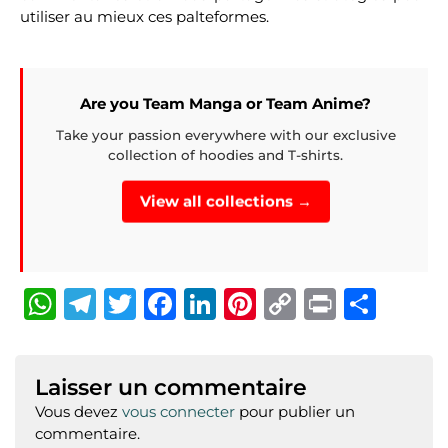
utiliser au mieux ces palteformes.
Are you Team Manga or Team Anime?
Take your passion everywhere with our exclusive
collection of hoodies and T-shirts.
View all collections →
W
T
T
F
Li
Pi
C
P
P
h
el
w
a
n
n
o
ri
ar
at
e
it
c
k
te
p
n
ta
Laisser un commentaire
s
g
te
e
e
re
y
t
g
Vous devez
vous connecter
pour publier un
A
ra
r
b
dI
st
Li
er
commentaire.