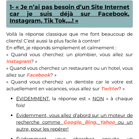
1- « Je n’ai pas besoin d’un Site Internet
car je suis déjà sur Facebook,
Instagram, Tik Tok,…! »
Voilà la réponse classique que me font beaucoup de
clients! C’est aussi la plus facile à contrer!
En effet, je réponds simplement et calmement :
« Quand vous cherchez un plombier, vous allez sur
Instagram
? »
« Quand vous cherchez un restaurant ou un hotel, vous
allez sur
Facebook
? »
« Quand vous cherchez un dentiste car le votre est
actuellement en vacances, vous allez sur
Twitter
? »
ÉVIDEMMENT
, la réponse est «
NON
» à chaque
fois!
Évidemment, vous allez d’abord sur un moteur de
recherche comme
Google
,
Bing
,
Yahoo
ou un
autre, pour les repérer!
Évidemment, vous cherchez ensuite un