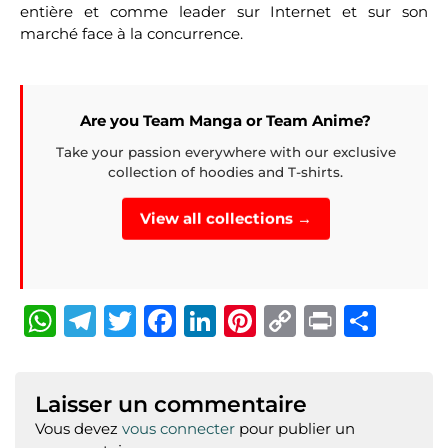
entière et comme leader sur Internet et sur son
marché face à la concurrence.
Are you Team Manga or Team Anime?
Take your passion everywhere with our exclusive
collection of hoodies and T-shirts.
View all collections →
W
T
T
F
Li
Pi
C
P
P
h
el
w
a
n
n
o
ri
ar
at
e
it
c
k
te
p
n
ta
Laisser un commentaire
s
g
te
e
e
re
y
t
g
Vous devez
vous connecter
pour publier un