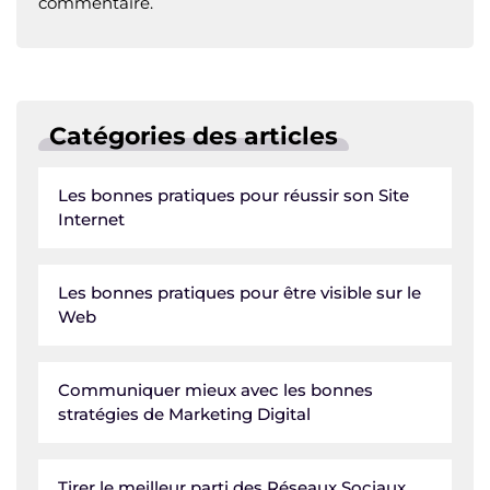
A
ra
r
b
dI
st
Li
er
commentaire.
p
m
o
n
n
p
o
k
k
Catégories des articles
Les bonnes pratiques pour réussir son Site
Internet
Les bonnes pratiques pour être visible sur le
Web
Communiquer mieux avec les bonnes
stratégies de Marketing Digital
Tirer le meilleur parti des Réseaux Sociaux